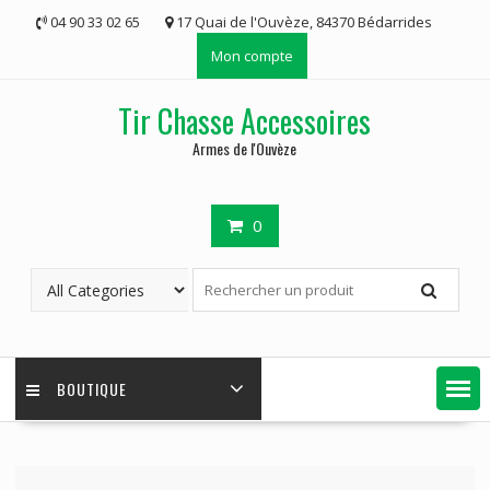
Skip
04 90 33 02 65
17 Quai de l'Ouvèze, 84370 Bédarrides
to
Mon compte
content
Tir Chasse Accessoires
Armes de l'Ouvèze
0
BOUTIQUE