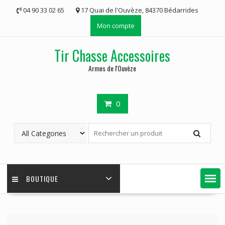
Skip
04 90 33 02 65
17 Quai de l'Ouvèze, 84370 Bédarrides
to
Mon compte
content
Tir Chasse Accessoires
Armes de l'Ouvèze
0
BOUTIQUE