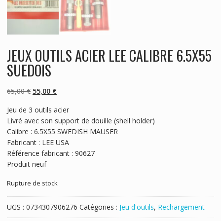
JEUX OUTILS ACIER LEE CALIBRE 6.5X55
SUEDOIS
Le
Le
65,00
€
55,00
€
prix
prix
Jeu de 3 outils acier
initial
actuel
Livré avec son support de douille (shell holder)
était :
est :
Calibre : 6.5X55 SWEDISH MAUSER
65,00 €.
55,00 €.
Fabricant : LEE USA
Référence fabricant : 90627
Produit neuf
Rupture de stock
UGS :
0734307906276
Catégories :
Jeu d'outils
,
Rechargement