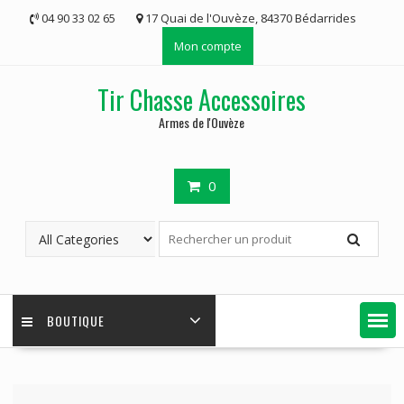
Skip
04 90 33 02 65
17 Quai de l'Ouvèze, 84370 Bédarrides
to
Mon compte
content
Tir Chasse Accessoires
Armes de l'Ouvèze
0
BOUTIQUE