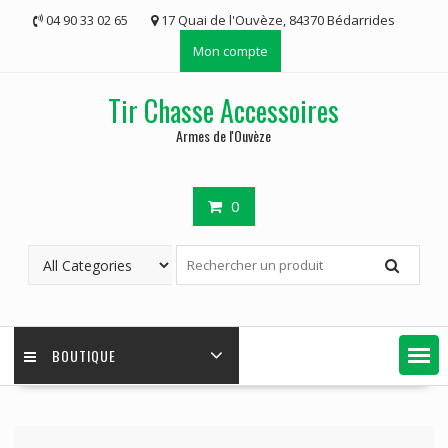
Skip
04 90 33 02 65
17 Quai de l'Ouvèze, 84370 Bédarrides
to
Mon compte
content
Tir Chasse Accessoires
Armes de l'Ouvèze
0
BOUTIQUE