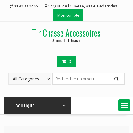
Skip
04 90 33 02 65
17 Quai de l'Ouvèze, 84370 Bédarrides
to
Mon compte
content
Tir Chasse Accessoires
Armes de l'Ouvèze
0
BOUTIQUE