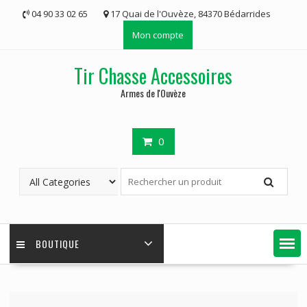
Skip
04 90 33 02 65
17 Quai de l'Ouvèze, 84370 Bédarrides
to
Mon compte
content
Tir Chasse Accessoires
Armes de l'Ouvèze
0
BOUTIQUE