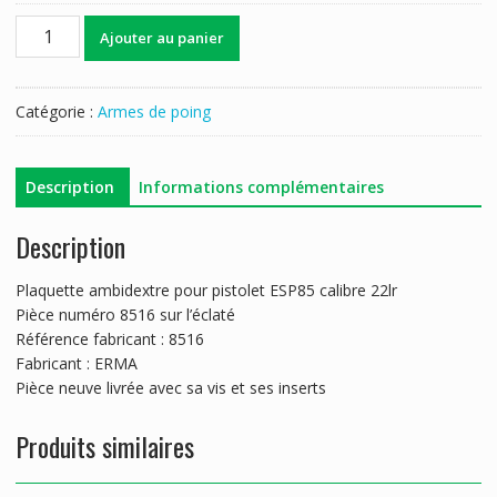
quantité
Ajouter au panier
de
PLAQUETTE
ERMA
Catégorie :
Armes de poing
ESP85
Description
Informations complémentaires
Description
Plaquette ambidextre pour pistolet ESP85 calibre 22lr
Pièce numéro 8516 sur l’éclaté
Référence fabricant : 8516
Fabricant : ERMA
Pièce neuve livrée avec sa vis et ses inserts
Produits similaires