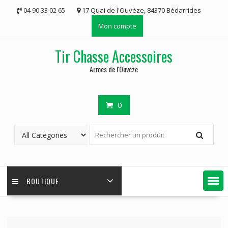
Skip
04 90 33 02 65
17 Quai de l'Ouvèze, 84370 Bédarrides
to
Mon compte
content
Tir Chasse Accessoires
Armes de l'Ouvèze
0
BOUTIQUE