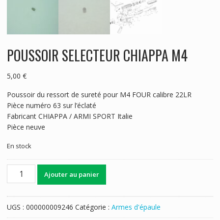
POUSSOIR SELECTEUR CHIAPPA M4
5,00
€
Poussoir du ressort de sureté pour M4 FOUR calibre 22LR
Pièce numéro 63 sur l’éclaté
Fabricant CHIAPPA / ARMI SPORT Italie
Pièce neuve
En stock
quantité
Ajouter au panier
de
POUSSOIR
SELECTEUR
UGS :
000000009246
Catégorie :
Armes d'épaule
CHIAPPA