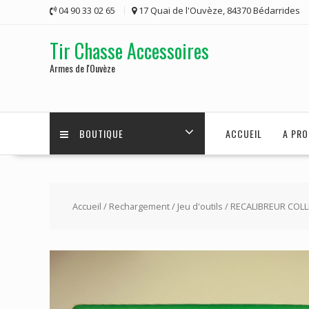
Skip
04 90 33 02 65
17 Quai de l'Ouvèze, 84370 Bédarrides
to
content
Tir Chasse Accessoires
Armes de l'Ouvèze
BOUTIQUE
ACCUEIL
A PRO
Accueil
/
Rechargement
/
Jeu d'outils
/ RECALIBREUR COLL