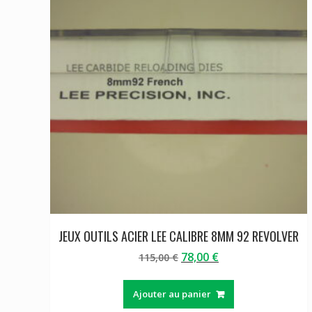
JEUX OUTILS ACIER LEE CALIBRE 8MM 92 REVOLVER
Le
Le
78,00
€
115,00
€
prix
prix
initial
actuel
Ajouter au panier
était :
est :