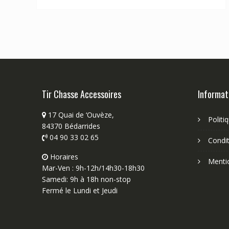
115,00 €.
78,00 €.
Tir Chasse Accessoires
Informat
17 Quai de ‘Ouvèze,
Politi
84370 Bédarrides
04 90 33 02 65
Condit
Horaires
Menti
Mar-Ven : 9h-12h/14h30-18h30
Samedi: 9h à 18h non-stop
Fermé le Lundi et Jeudi