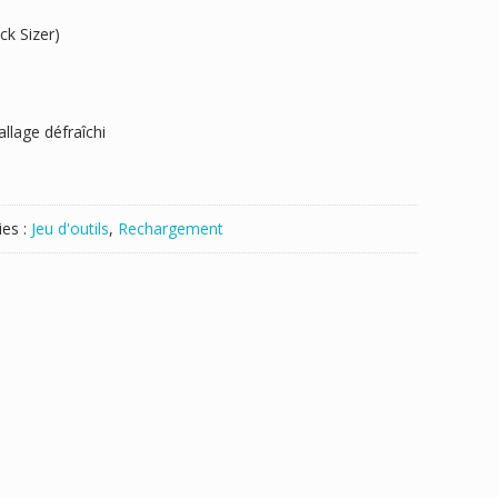
ck Sizer)
llage défraîchi
ies :
Jeu d'outils
,
Rechargement