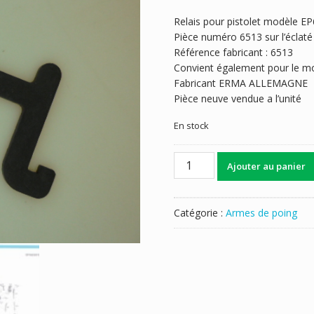
Relais pour pistolet modèle E
Pièce numéro 6513 sur l’éclaté
Référence fabricant : 6513
Convient également pour le 
Fabricant ERMA ALLEMAGNE
Pièce neuve vendue a l’unité
En stock
quantité
Ajouter au panier
de
RELAIS
ERMA
Catégorie :
Armes de poing
EP652....