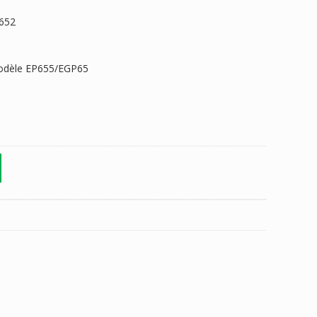
P652
modèle EP655/EGP65