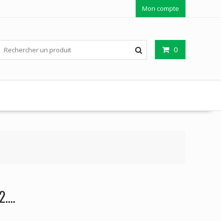
Mon compte
0
2….