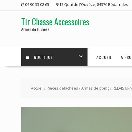
Skip
04 90 33 02 65
17 Quai de l'Ouvèze, 84370 Bédarrides
to
content
Tir Chasse Accessoires
Armes de l'Ouvèze
BOUTIQUE
ACCUEIL
A PRO
Accueil
/
Pièces détachées
/
Armes de poing
/ RELAIS ER