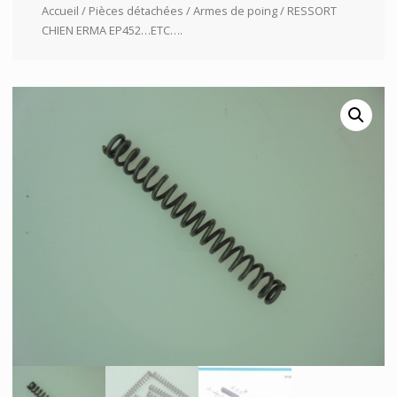
Accueil
/
Pièces détachées
/
Armes de poing
/ RESSORT
CHIEN ERMA EP452…ETC….