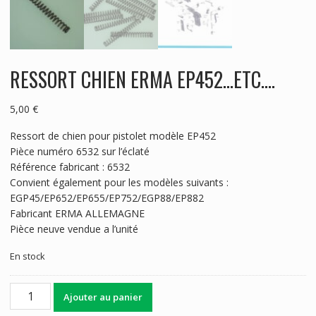
RESSORT CHIEN ERMA EP452…ETC….
5,00
€
Ressort de chien pour pistolet modèle EP452
Pièce numéro 6532 sur l’éclaté
Référence fabricant : 6532
Convient également pour les modèles suivants :
EGP45/EP652/EP655/EP752/EGP88/EP882
Fabricant ERMA ALLEMAGNE
Pièce neuve vendue a l’unité
En stock
quantité
Ajouter au panier
de