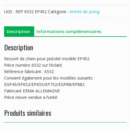
RESSORT
CHIEN
UGS :
REP 6532 EP452
Catégorie :
Armes de poing
ERMA
EP452...ETC....
Description
Informations complémentaires
Description
Ressort de chien pour pistolet modèle EP452
Pièce numéro 6532 sur l’éclaté
Référence fabricant : 6532
Convient également pour les modèles suivants :
EGP45/EP652/EP655/EP752/EGP88/EP882
Fabricant ERMA ALLEMAGNE
Pièce neuve vendue a l’unité
Produits similaires