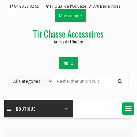
Skip
04 90 33 02 65
17 Quai de l'Ouvèze, 84370 Bédarrides
to
Mon compte
content
Tir Chasse Accessoires
Armes de l'Ouvèze
0
BOUTIQUE