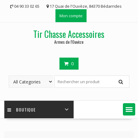
Skip
04 90 33 02 65
17 Quai de l'Ouvèze, 84370 Bédarrides
to
Mon compte
content
Tir Chasse Accessoires
Armes de l'Ouvèze
0
BOUTIQUE