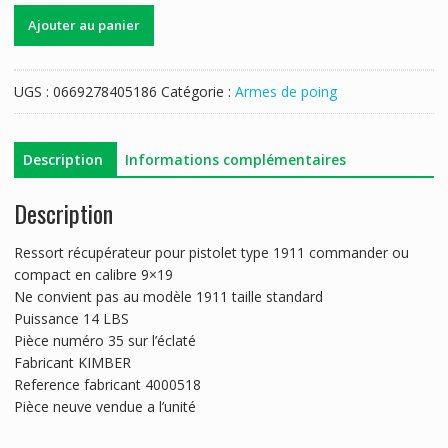
quantité
Ajouter au panier
de
RESSORT
RECUPERATEUR
UGS :
0669278405186
Catégorie :
Armes de poing
1911
9MM
COMPACT
Description
Informations complémentaires
Description
Ressort récupérateur pour pistolet type 1911 commander ou
compact en calibre 9×19
Ne convient pas au modèle 1911 taille standard
Puissance 14 LBS
Pièce numéro 35 sur l’éclaté
Fabricant KIMBER
Reference fabricant 4000518
Pièce neuve vendue a l’unité