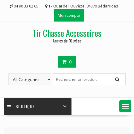
Skip
04 90 33 02 65
17 Quai de l'Ouvèze, 84370 Bédarrides
to
Mon compte
content
Tir Chasse Accessoires
Armes de l'Ouvèze
0
BOUTIQUE