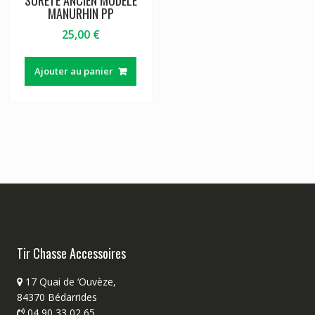
MANURHIN PP
25,00
€
Ajouter au panier
Tir Chasse Accessoires
17 Quai de ‘Ouvèze,
84370 Bédarrides
04 90 33 02 65