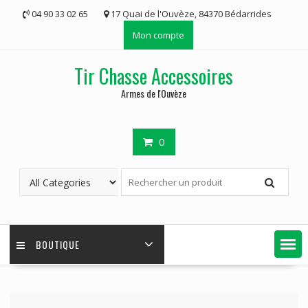
Skip
04 90 33 02 65
17 Quai de l'Ouvèze, 84370 Bédarrides
to
Mon compte
content
Tir Chasse Accessoires
Armes de l'Ouvèze
0
BOUTIQUE