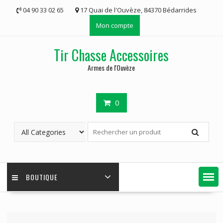
Skip
04 90 33 02 65
17 Quai de l'Ouvèze, 84370 Bédarrides
to
Mon compte
content
Tir Chasse Accessoires
Armes de l'Ouvèze
0
BOUTIQUE