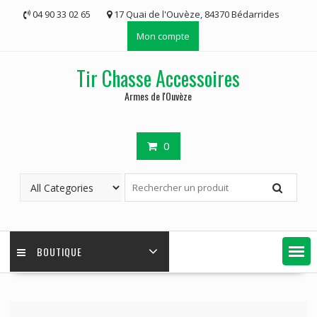
Skip
04 90 33 02 65
17 Quai de l'Ouvèze, 84370 Bédarrides
to
Mon compte
content
Tir Chasse Accessoires
Armes de l'Ouvèze
0
BOUTIQUE