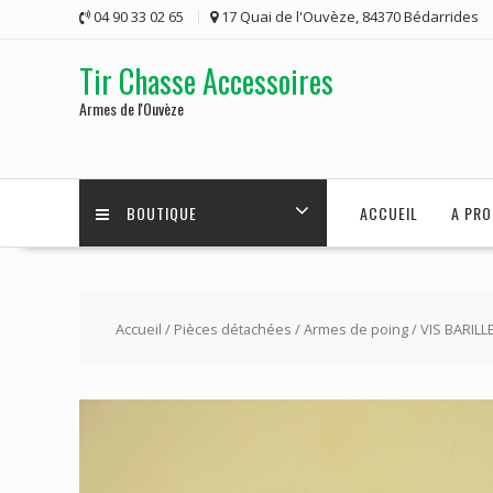
Skip
04 90 33 02 65
17 Quai de l'Ouvèze, 84370 Bédarrides
to
content
Tir Chasse Accessoires
Armes de l'Ouvèze
BOUTIQUE
ACCUEIL
A PRO
Accueil
/
Pièces détachées
/
Armes de poing
/ VIS BARIL