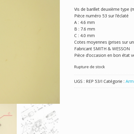
Vis de barillet deuxième type 
Pièce numéro 53 sur l’éclaté
A : 4.6 mm
B : 7.6 mm
C : 4.0 mm
Cotes moyennes (prises sur un é
Fabricant SMITH & WESSON
Pièce d’occasion en bon état ve
Rupture de stock
UGS :
REP 53/I
Catégorie :
Arm