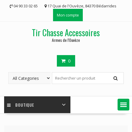
Skip
04 90 33 02 65
17 Quai de l'Ouvèze, 84370 Bédarrides
to
Mon compte
content
Tir Chasse Accessoires
Armes de l'Ouvèze
0
BOUTIQUE