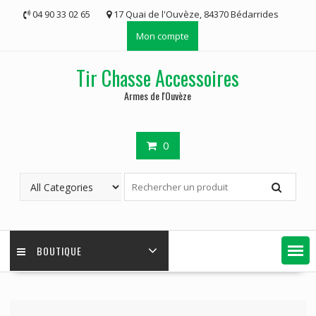
Skip
04 90 33 02 65
17 Quai de l'Ouvèze, 84370 Bédarrides
to
Mon compte
content
Tir Chasse Accessoires
Armes de l'Ouvèze
0
BOUTIQUE