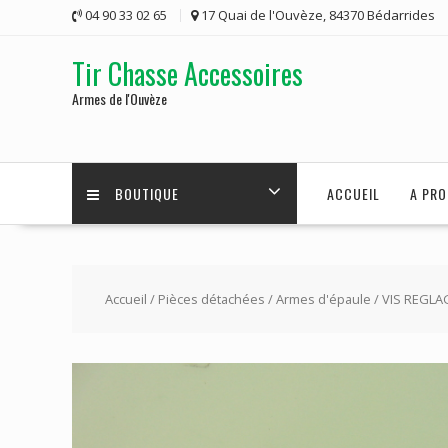
Skip
04 90 33 02 65
17 Quai de l'Ouvèze, 84370 Bédarrides
to
content
Tir Chasse Accessoires
Armes de l'Ouvèze
BOUTIQUE
ACCUEIL
A PRO
Accueil
/
Pièces détachées
/
Armes d'épaule
/ VIS REGLA