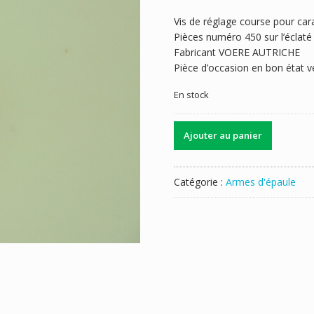
Vis de réglage course pour ca
Pièces numéro 450 sur l’éclaté
Fabricant VOERE AUTRICHE
Pièce d’occasion en bon état ve
En stock
quantité
Ajouter au panier
de
VIS
REGLAGE
Catégorie :
Armes d'épaule
VOERE
2114/2115/STLF