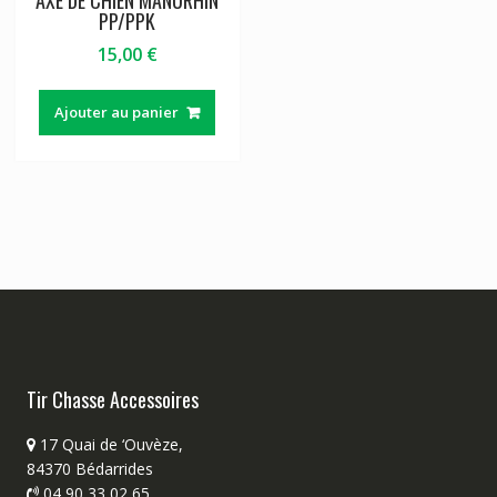
PP/PPK
15,00
€
Ajouter au panier
Tir Chasse Accessoires
17 Quai de ‘Ouvèze,
84370 Bédarrides
04 90 33 02 65