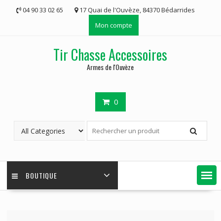
Skip
04 90 33 02 65
17 Quai de l'Ouvèze, 84370 Bédarrides
to
Mon compte
content
Tir Chasse Accessoires
Armes de l'Ouvèze
0
BOUTIQUE