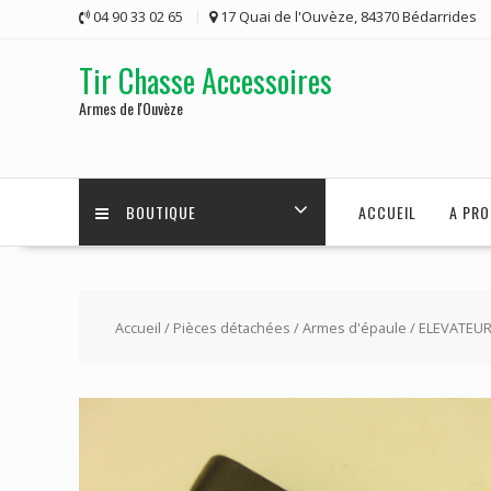
Skip
04 90 33 02 65
17 Quai de l'Ouvèze, 84370 Bédarrides
to
content
Tir Chasse Accessoires
Armes de l'Ouvèze
BOUTIQUE
ACCUEIL
A PRO
Accueil
/
Pièces détachées
/
Armes d'épaule
/ ELEVATEU