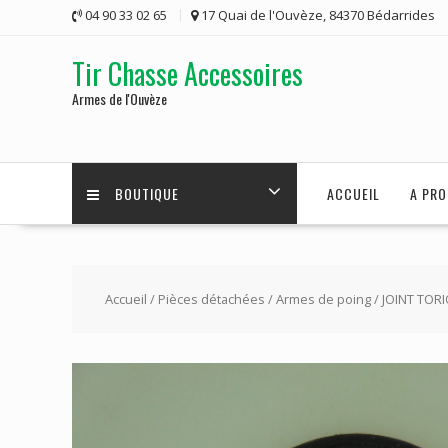
Skip
04 90 33 02 65
17 Quai de l'Ouvèze, 84370 Bédarrides
to
content
Tir Chasse Accessoires
Armes de l'Ouvèze
BOUTIQUE
ACCUEIL
A PRO
Accueil
/
Pièces détachées
/
Armes de poing
/ JOINT TORI