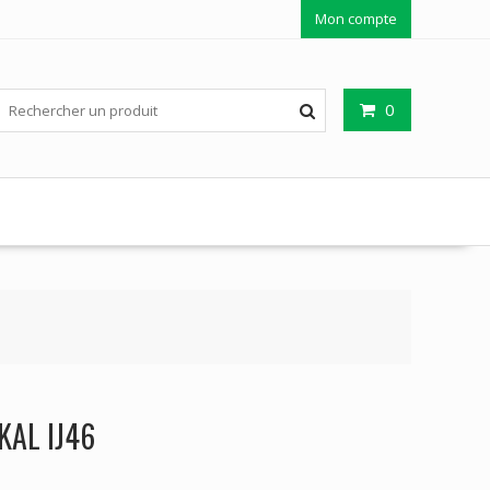
Mon compte
0
KAL IJ46